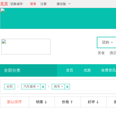
北京
[
]
|
|
切换城市
登录
注册
微信版
团购
美食
酒
全部分类
首页
优惠
收费资讯
全部
汽车服务
购车
默认排序
销量
价格
好评