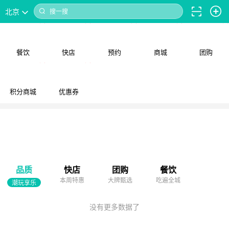
北京
搜一搜
餐饮
快店
预约
商城
团购
积分商城
优惠券
品质
快店
团购
餐饮
本周特惠
大牌甄选
吃遍全城
潮玩享乐
没有更多数据了