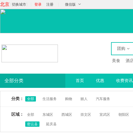
北京
[
]
|
|
切换城市
登录
注册
微信版
团购
美食
酒
全部分类
首页
优惠
收费资讯
分类：
全部
生活服务
购物
丽人
汽车服务
区域：
全部
东城区
西城区
崇文区
宣武区
朝阳区
密云县
延庆县