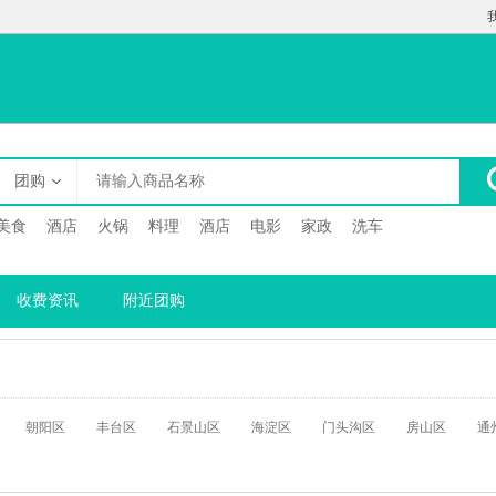
团购
美食
酒店
火锅
料理
酒店
电影
家政
洗车
收费资讯
附近团购
朝阳区
丰台区
石景山区
海淀区
门头沟区
房山区
通