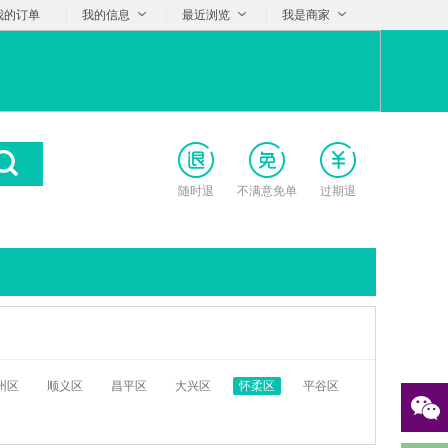
我的订单
|
我的信息
|
最近浏览
|
我是商家
随时退
不满意免单
过期退
州区
顺义区
昌平区
大兴区
怀柔区
平谷区