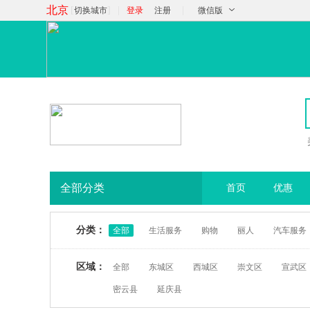
北京
[
]
|
|
切换城市
登录
注册
微信版
全部分类
首页
优惠
分类：
全部
生活服务
购物
丽人
汽车服务
区域：
全部
东城区
西城区
崇文区
宣武区
密云县
延庆县