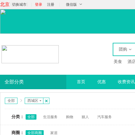
北京
[
]
|
|
切换城市
登录
注册
微信版
团购
美食
酒
全部分类
首页
优惠
收费资讯
全部
西城区
分类：
全部
生活服务
购物
丽人
汽车服务
商圈：
全部商圈
家居